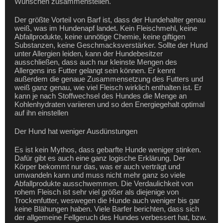
Wünschen zusammenstellen.
Der größte Vorteil von Barf ist, dass der Hundehalter genau
weiß, was im Hundenapf landet. Kein Fleischmehl, keine
Abfallprodukte, keine unnötige Chemie, keine giftigen
Substanzen, keine Geschmacksverstärker. Sollte der Hund
unter Allergien leiden, kann der Hundebesitzer
ausschließen, dass auch nur kleinste Mengen des
Allergens ins Futter gelangt sein können. Er kennt
außerdem die genaue Zusammensetzung des Futters und
weiß ganz genau, wie viel Fleisch wirklich enthalten ist. Er
kann je nach Stoffwechsel des Hundes die Menge an
Kohlenhydraten variieren und so den Energiegehalt optimal
auf ihn einstellen
Der Hund hat weniger Ausdünstungen
Es ist kein Mythos, dass gebarfte Hunde weniger stinken.
Dafür gibt es auch eine ganz logische Erklärung. Der
Körper bekommt nur das, was er auch verträgt und
umwandeln kann und muss nicht mehr ganz so viele
Abfallprodukte ausschwemmen. Die Verdaulichkeit von
rohem Fleisch ist sehr viel größer als diejenige von
Trockenfutter, weswegen die Hunde auch weniger bis gar
keine Blähungen haben. Viele Barfer berichten, dass sich
der allgemeine Fellgeruch des Hundes verbessert hat, bzw.